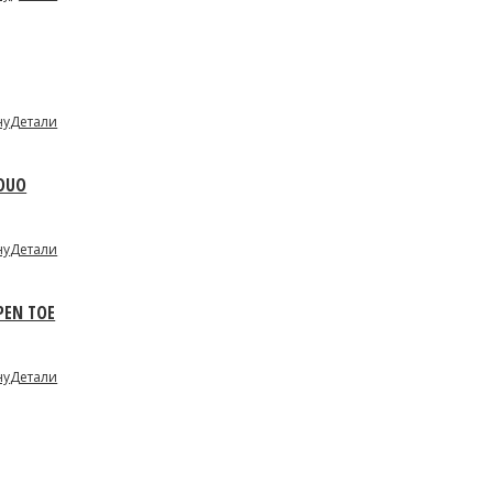
ну
Детали
 DUO
ну
Детали
PEN TOE
ну
Детали