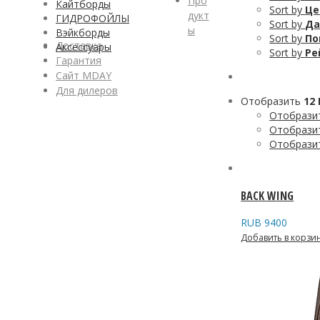
Про
Кайтборды
Sort by
Це
дукт
ГИДРОФОЙЛЫ
Sort by
Да
ы
Вэйкборды
Sort by
По
Доставка
Аксессуары
Sort by
Ре
Гарантия
Сайт MDAY
Для дилеров
Отобразить
12
Отобрази
Отобрази
Отобрази
BACK WING
RUB
9400
Добавить в корзи