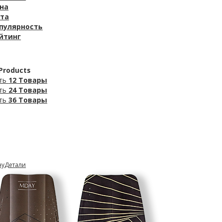
на
та
пулярность
йтинг
 Products
ть
12 Товары
ть
24 Товары
ть
36 Товары
ну
Детали