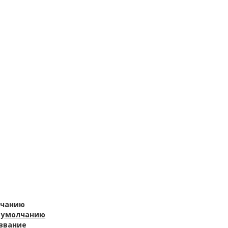
лчанию
 умолчанию
звание