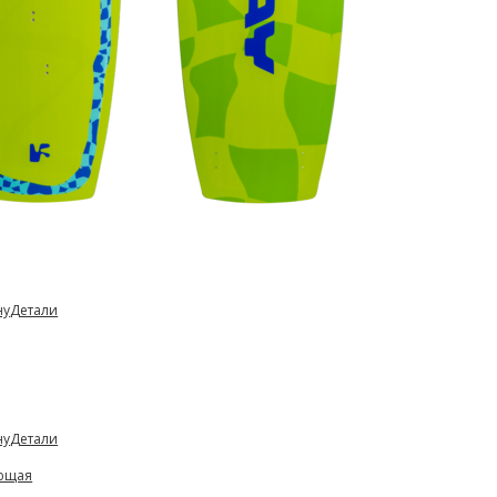
ну
Детали
ну
Детали
ющая