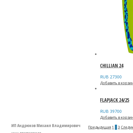
CHILLIAN 24
RUB
27300
Добавить в корзи
FLAPJACK 24/25
RUB
39700
Добавить в корзи
ИП Андрюков Михаил Владимирович
Предыдущая
1
2
3
Следу